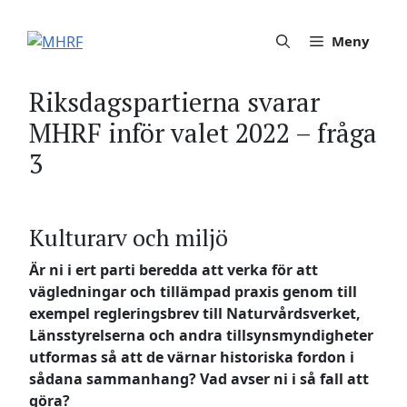
Hoppa
till
Meny
innehåll
Riksdagspartierna svarar
MHRF inför valet 2022 – fråga
3
Kulturarv och miljö
Är ni i ert parti beredda att verka för att
vägledningar och tillämpad praxis genom till
exempel regleringsbrev till Naturvårdsverket,
Länsstyrelserna och andra tillsynsmyndigheter
utformas så att de värnar historiska fordon i
sådana sammanhang? Vad avser ni i så fall att
göra?