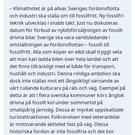
– Klimathotet är på allvar. Sveriges fordonsflotta
och industri ska ställa om till fossilfritt. Ny fossilfri
teknik utvecklas i snabb takt. Just nu diskuteras
datum för förbud av nybilsförsäljningen av fossilt
drivna bilar. Sverige ska vara världsledande i
omställningen av fordonsflottan – fossilt till
fossilfritt. Alla som köper en elbil skall tryggt veta
att man kan ladda bilen över hela landet och att
det finns tillräckligt med el både för transport,
hushåll och industri. Denna rimliga ambition ska
dock inte ställas mot ett långsiktigt värnande av
vårt rullande kulturarv på räls och väg. Exempel på
detta är att i flera svenska kommuner körs ånglok
drivna på fossilt kol under sommartid på
smalspårig järnväg. Dessa är mycket uppskattade
turistattraktioner. Folkrörelsen med veteranbilar
är motsvarande aktivitet fast på väg. Dessa
historiska fordon är inte fossilfria och det bör