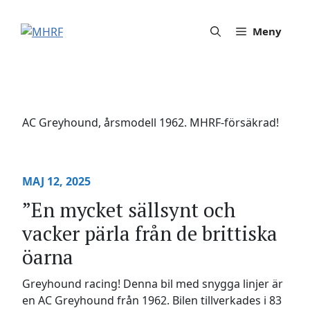
Hoppa
till
Meny
innehåll
AC Greyhound, årsmodell 1962. MHRF-försäkrad!
MAJ 12, 2025
”En mycket sällsynt och
vacker pärla från de brittiska
öarna
Greyhound racing! Denna bil med snygga linjer är
en AC Greyhound från 1962. Bilen tillverkades i 83