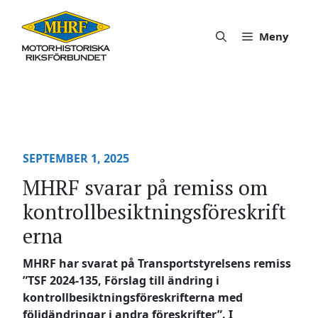
Hoppa
till
Meny
innehåll
SEPTEMBER 1, 2025
MHRF svarar på remiss om
kontrollbesiktningsföreskrift
erna
MHRF har svarat på Transportstyrelsens remiss
”TSF 2024-135, Förslag till ändring i
kontrollbesiktningsföreskrifterna med
följdändringar i andra föreskrifter”. I