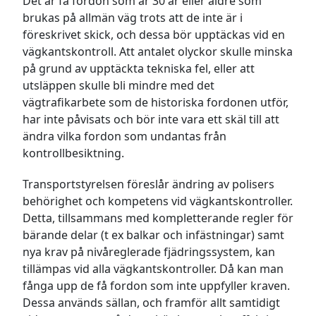
Det är få fordon som är 30 år eller äldre som
brukas på allmän väg trots att de inte är i
föreskrivet skick, och dessa bör upptäckas vid en
vägkantskontroll. Att antalet olyckor skulle minska
på grund av upptäckta tekniska fel, eller att
utsläppen skulle bli mindre med det
vägtrafikarbete som de historiska fordonen utför,
har inte påvisats och bör inte vara ett skäl till att
ändra vilka fordon som undantas från
kontrollbesiktning.
Transportstyrelsen föreslår ändring av polisers
behörighet och kompetens vid vägkantskontroller.
Detta, tillsammans med kompletterande regler för
bärande delar (t ex balkar och infästningar) samt
nya krav på nivåreglerade fjädringssystem, kan
tillämpas vid alla vägkantskontroller. Då kan man
fånga upp de få fordon som inte uppfyller kraven.
Dessa används sällan, och framför allt samtidigt